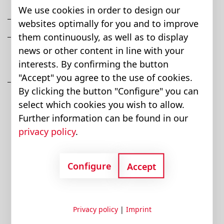
We use cookies in order to design our
Gruppi Beringer / Bucher Hydraulics
websites optimally for you and to improve
them continuously, as well as to display
Prodotti comunemente disponibili sul
news or other content in line with your
mercato di GMV, Kone FIAM, Blain/Leistritz,
interests. By confirming the button
Giehl, Uraca, Hydral e OMAR
"Accept" you agree to the use of cookies.
Altri tipi di gruppi su richiesta
By clicking the button "Configure" you can
select which cookies you wish to allow.
Further information can be found in our
privacy policy
.
Configure
Accept
Privacy policy
|
Imprint