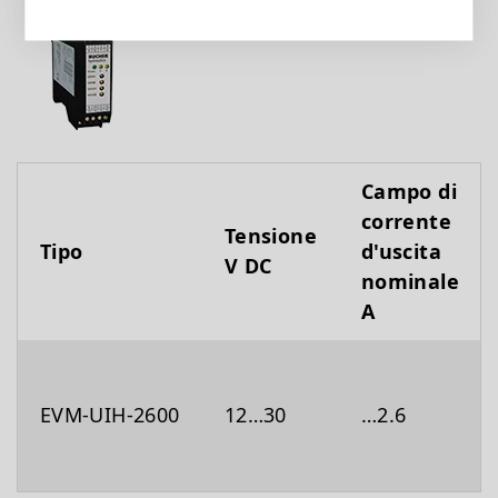
Campo di
corrente
Tensione
Tipo
d'uscita
V DC
nominale
A
EVM-UIH-2600
12…30
…2.6