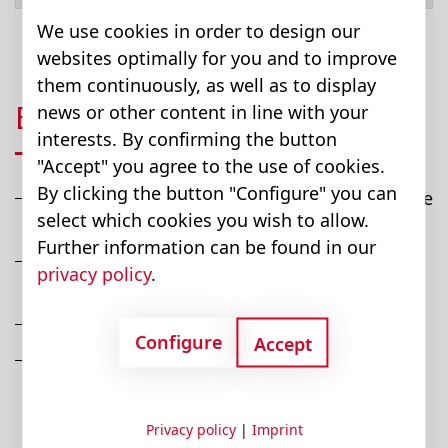
We use cookies in order to design our
websites optimally for you and to improve
them continuously, as well as to display
EVM-UIH-…
news or other content in line with your
interests. By confirming the button
"Accept" you agree to the use of cookies.
By clicking the button "Configure" you can
Amplificatore di potenza universale per valvole
select which cookies you wish to allow.
proporzionali
Further information can be found in our
Alloggiamento compatto per montaggio su
privacy policy
.
guida DIN
Corrente nominale dei magneti fino a 2,6 A
Configure
Accept
Impostazione tramite potenziometro (MIN,
MAX, RAMP e frequenza PWM)
Privacy policy
|
Imprint