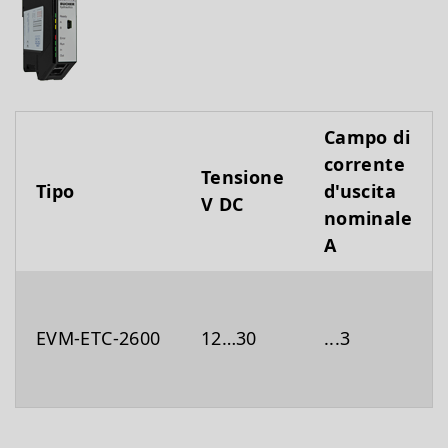
Campo di
corrente
Tensione
Tipo
d'uscita
V DC
nominale
A
EVM-ETC-2600
12…30
...3