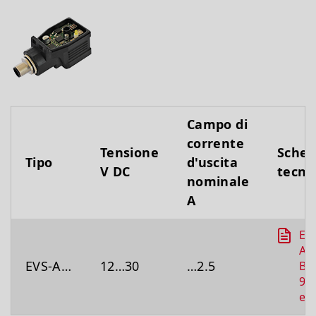
Campo di
corrente
Tensione
Sche
Tipo
d'uscita
V DC
tecni
nominale
A
EV
A_
EVS-A…
12…30
…2.5
B-
90
en