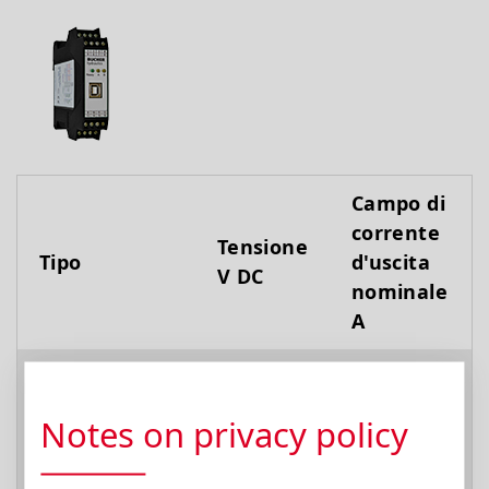
Campo di
corrente
Tensione
Tipo
d'uscita
V DC
nominale
A
EVM-UIS-2600
12…30
…2.6
Notes on privacy policy