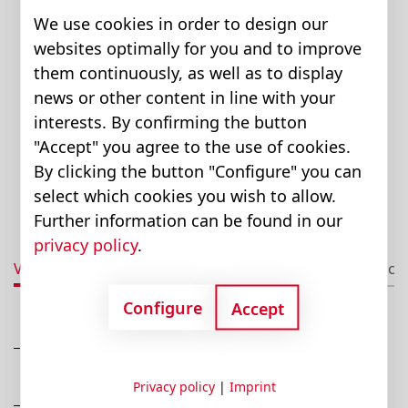
We use cookies in order to design our
websites optimally for you and to improve
them continuously, as well as to display
news or other content in line with your
interests. By confirming the button
"Accept" you agree to the use of cookies.
By clicking the button "Configure" you can
select which cookies you wish to allow.
Further information can be found in our
privacy policy
.
Vantaggi
Dati tecnici
Downloads
Applica
Configure
Accept
Circuito aperto fino a max 280 bar della
pressione di lavoro
Privacy policy
|
Imprint
Alta velocità fino a 6,050 rpm