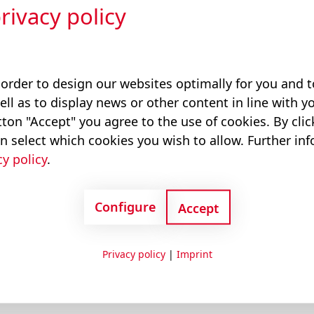
rivacy policy
le blocage de l’axe oscillant dans les machines de
d’axe oscillant de façon robuste et stable avec
ruction épargne une pose coûteuse des conduites
 order to design our websites optimally for you and
seule conduite.
ell as to display news or other content in line with yo
ton "Accept" you agree to the use of cookies. By cli
n select which cookies you wish to allow. Further in
cy policy
.
rsions
Applications
Configure
Accept
Privacy policy
|
Imprint
oeil