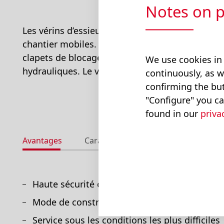
Notes on p
Les vérins d’essieu oscillant sont utilisés pour 
chantier mobiles. Nous construisons nos vérins 
clapets de blocage intégrés. Ce mode de const
We use cookies in
hydrauliques. Le vérin est commandé avec une 
continuously, as w
confirming the but
"Configure" you ca
found in our
priva
Avantages
Caractéristiques techniques
Ve
Haute sécurité contre les fuites
Mode de construction robuste et agréable à l‘
Service sous les conditions les plus difficiles