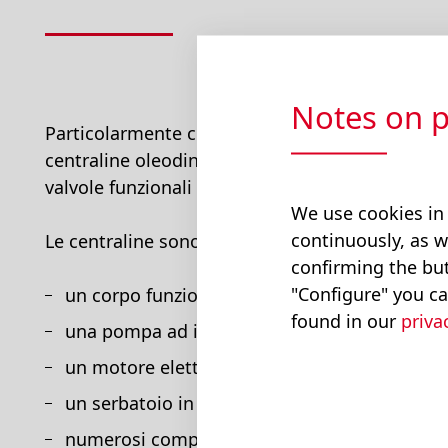
Notes on p
Particolarmente curate nel progetto e risponde
centraline oleodinamiche prodotte da Bucher 
valvole funzionali che ne esaltano la compattezz
We use cookies in
continuously, as w
Le centraline sono essenzialmente composte d
confirming the but
"Configure" you ca
un corpo funzionale con sedi per vari tipi di 
found in our
priva
una pompa ad ingranaggi silenziosa ad alto
un motore elettrico a C.C. oppure a C.A.
un serbatoio in plastica, oppure in acciaio
numerosi componenti accessori sia modulari 