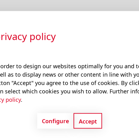
rivacy policy
nti ad un'ampia gamma di applicazioni, le
Hydraulics comprendono un sistema integrato di
a consentendo prestazioni di alto livello.
 order to design our websites optimally for you and
ell as to display news or other content in line with yo
a:
ton "Accept" you agree to the use of cookies. By cli
n select which cookies you wish to allow. Further in
valvole
cy policy
.
 rendimento
Configure
Accept
che a richiesta.