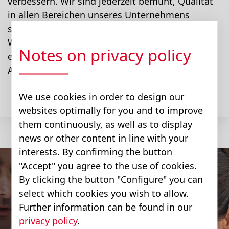
verbessern. Wir sind jederzeit bemüht, Qualität
in allen Bereichen unseres Unternehmens
sicherzustellen, sodass unsere
Weiterentwicklungen den höchsten Standards
Notes on privacy policy
entsprechen und unseren Kunden und
Anspruchsgruppen nachhaltigen Wert bieten.
We use cookies in order to design our
websites optimally for you and to improve
them continuously, as well as to display
news or other content in line with your
interests. By confirming the button
"Accept" you agree to the use of cookies.
By clicking the button "Configure" you can
select which cookies you wish to allow.
Further information can be found in our
privacy policy
.