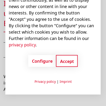
Initiative und schicken Sie
news or other content in line with your
uns Ihre
interests. By confirming the button
"Accept" you agree to the use of cookies.
Bewerbungsunterlagen
By clicking the button "Configure" you can
select which cookies you wish to allow.
Further information can be found in our
In welchem Bereich wollen Sie für uns tätig
privacy policy
.
werden?
An welchem Standort würden Sie gerne
Configure
Accept
arbeiten?
Wir lassen Ihnen die Wahl, denn wir schätzen
Privacy policy
|
Imprint
initiative Mitarbeitende, die klare Ziele vor
Augen haben.