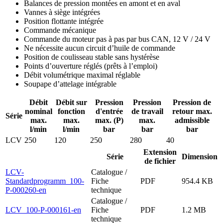
Balances de pression montées en amont et en aval
Vannes à siège intégrées
Position flottante intégrée
Commande mécanique
Commande du moteur pas à pas par bus CAN, 12 V / 24 V
Ne nécessite aucun circuit d’huile de commande
Position de coulisseau stable sans hystérèse
Points d’ouverture réglés (prêts à l’emploi)
Débit volumétrique maximal réglable
Soupape d’attelage intégrable
Débit
Débit sur
Pression
Pression
Pression de
nominal
fonction
d'entrée
de travail
retour max.
Série
max.
max.
max. (P)
max.
admissible
l/min
l/min
bar
bar
bar
LCV
250
120
250
280
40
Extension
Série
Dimension
de fichier
LCV-
Catalogue /
Standardprogramm_100-
Fiche
PDF
954.4 KB
P-000260-en
technique
Catalogue /
LCV_100-P-000161-en
Fiche
PDF
1.2 MB
technique