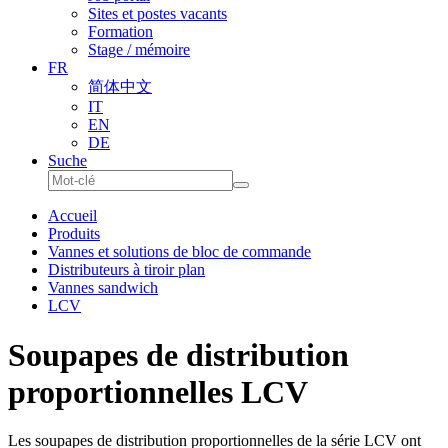
Sites et postes vacants
Formation
Stage / mémoire
FR
简体中文
IT
EN
DE
Suche
Accueil
Produits
Vannes et solutions de bloc de commande
Distributeurs à tiroir plan
Vannes sandwich
LCV
Soupapes de distribution
proportionnelles LCV
Les soupapes de distribution proportionnelles de la série LCV ont