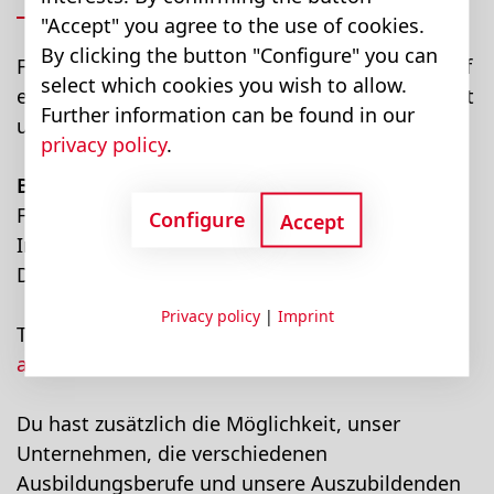
"Accept" you agree to the use of cookies.
By clicking the button "Configure" you can
Falls du nähere Informationen über diesen Beruf
select which cookies you wish to allow.
einholen möchtest, kannst du gerne Kontakt mit
Further information can be found in our
uns aufnehmen.
privacy policy
.
Bucher Hydraulics GmbH
Frau Angelina Schweigl
Configure
Accept
Industriestrasse 1
DE-79771 Klettgau
Privacy policy
|
Imprint
Tel. +49 7742 852 140
application@bucherhydraulics.com
Du hast zusätzlich die Möglichkeit, unser
Unternehmen, die verschiedenen
Ausbildungsberufe und unsere Auszubildenden