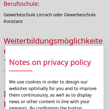
Berufsschule:
Gewerbeschule Lörrach oder Gewerbeschule
Konstanz
Weiterbildungsmöglichkeite
n
Notes on privacy policy
Technischer Betriebswirt (m/w/d)
We use cookies in order to design our
websites optimally for you and to improve
Interessiert an diesem
them continuously, as well as to display
news or other content in line with your
Beruf?
interests. By confirming the button