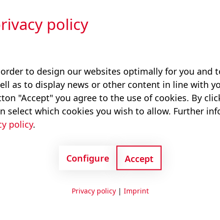
rivacy policy
temlösungen
Spezifische Anwendungen
Syste
 order to design our websites optimally for you and
ell as to display news or other content in line with yo
n für
ton "Accept" you agree to the use of cookies. By cli
n select which cookies you wish to allow. Further in
cy policy
.
Configure
Accept
Privacy policy
|
Imprint