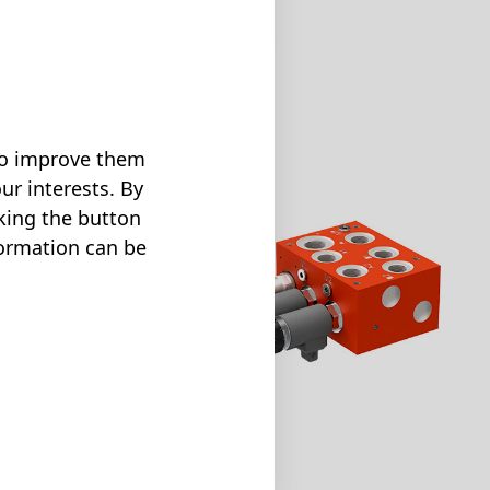
mlösungen für Salzstreuer
 to improve them
ur interests. By
cking the button
formation can be