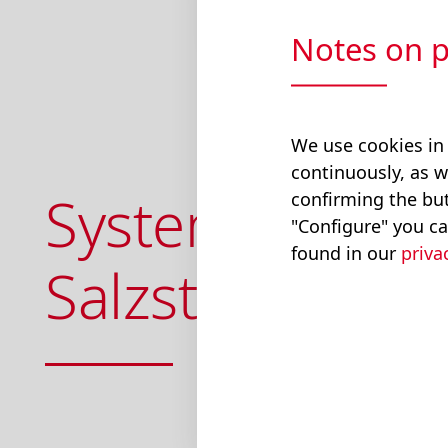
Notes on p
Home
Produkte
Sys
We use cookies in
continuously, as w
Systemlösunge
confirming the but
"Configure" you ca
found in our
priva
Salzstreuer