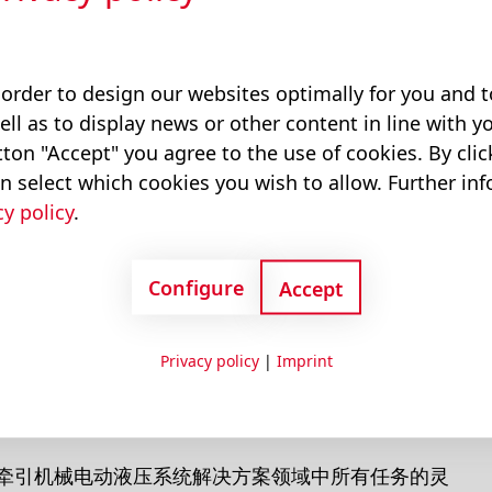
案
具体应用
用于牵引车设备的可编程系统解决方
 order to design our websites optimally for you and
ell as to display news or other content in line with yo
ton "Accept" you agree to the use of cookies. By cli
备的可编程系统
n select which cookies you wish to allow. Further in
cy policy
.
Configure
Accept
Privacy policy
|
Imprint
被牵引机械电动液压系统解决方案领域中所有任务的灵