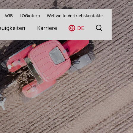
AGB
LOGintern
Weltweite Vertriebskontakte
uigkeiten
Karriere
DE