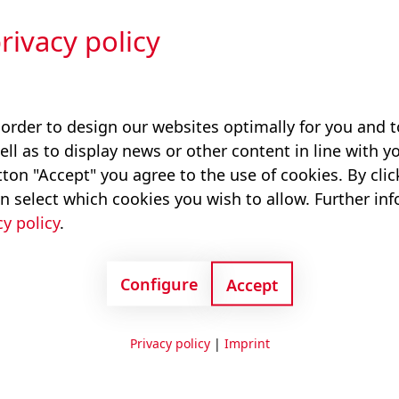
ierbaren Komponenten.
rivacy policy
 order to design our websites optimally for you and
temlösungen
Spezifische Anwendungen
Gezo
ell as to display news or other content in line with yo
ton "Accept" you agree to the use of cookies. By cli
n select which cookies you wish to allow. Further in
n für gezogene
cy policy
.
POM
Configure
Accept
Privacy policy
|
Imprint