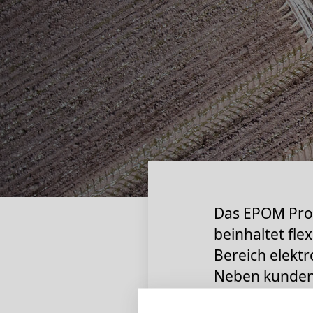
Das EPOM Prog
beinhaltet fle
Bereich elekt
Neben kundens
Programm zwei