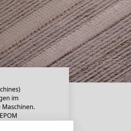
chines)
ngen im
e Maschinen.
s EPOM
mit erprobten,