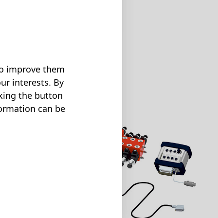
 to improve them
gene Maschinen EPOM
ur interests. By
cking the button
formation can be