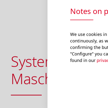
und konfigur
Notes on p
We use cookies in
Home
Produkte
Sys
continuously, as w
confirming the but
"Configure" you ca
Systemlösunge
found in our
priva
Maschinen E