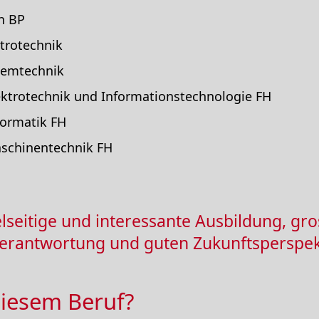
n BP
ktrotechnik
stemtechnik
lektrotechnik und Informationstechnologie FH
formatik FH
aschinentechnik FH
elseitige und interessante Ausbildung, gr
erantwortung und guten Zukunftsperspek
diesem Beruf?