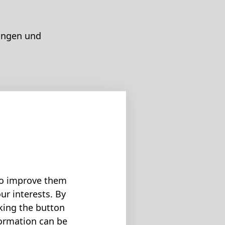
tungen und
 to improve them
ur interests. By
cking the button
formation can be