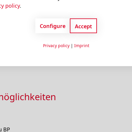
cy policy
.
Configure
Accept
Privacy policy
|
Imprint
rache berufsbegleitend möglich
 Grundausbildung durch Teilprüfung
möglichkeiten
u BP