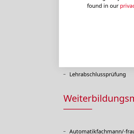
found in our
priva
Schule
Berufsschule in Zug
Berufsmatura ist in Absp
Abschluss der 2-jährigen
Lehrabschlussprüfung
Weiterbildungs
Automatikfachmann/-fra