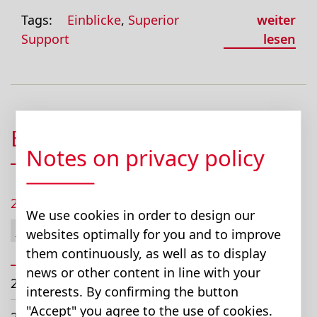
Tags:
Einblicke
,
Superior
weiter
Support
lesen
Beiträge
Notes on privacy policy
2026
We use cookies in order to design our
Januar (1)
websites optimally for you and to improve
them continuously, as well as to display
März (1)
news or other content in line with your
2024
interests. By confirming the button
"Accept" you agree to the use of cookies.