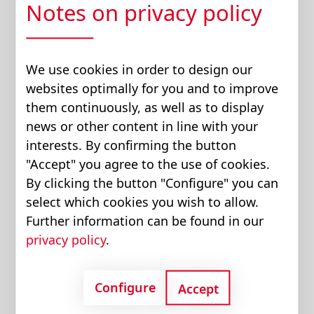
Notes on privacy policy
Warum brauchen wir
mehr Effizienz in der
We use cookies in order to design our
Hydraulik?
websites optimally for you and to improve
them continuously, as well as to display
news or other content in line with your
interests. By confirming the button
"Accept" you agree to the use of cookies.
By clicking the button "Configure" you can
select which cookies you wish to allow.
Further information can be found in our
privacy policy
.
Configure
C0
-Ausstoß reduzieren durch effizientere
Accept
2
Komponenten und Systeme