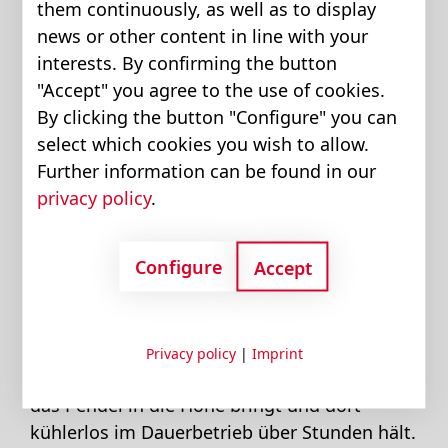
them continuously, as well as to display
die gewonnenen Erkenntnisse auf andere
news or other content in line with your
Applikationen zu übertragen.
interests. By confirming the button
"Accept" you agree to the use of cookies.
Für Entwicklung und
By clicking the button "Configure" you can
select which cookies you wish to allow.
Demonstration
Further information can be found in our
privacy policy
.
Das „inverse Pendel“ gilt als Benchmark der
Configure
Accept
Steuerungs- und Regeltechnik. Wie ein
Jongleur muss ein Pendel in seinem
instabilen höchsten Punkt balanciert werden.
1,2 Tonnen Masse packen wir auf den von der
Privacy policy
|
Imprint
Linearachse zu bewegenden Schlitten, der
das Pendel in die Höhe bringt und dort
kühlerlos im Dauerbetrieb über Stunden hält.