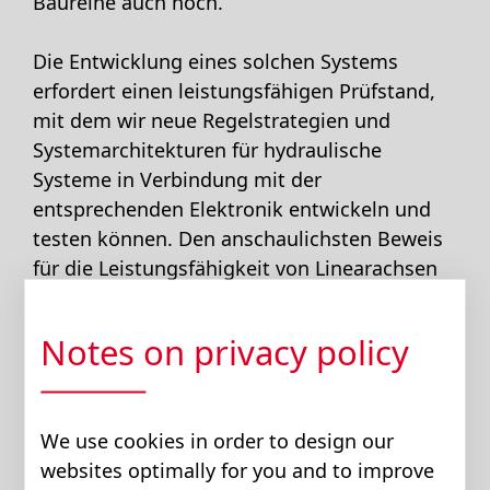
Baureihe auch noch.
Die Entwicklung eines solchen Systems
erfordert einen leistungsfähigen Prüfstand,
mit dem wir neue Regelstrategien und
Systemarchitekturen für hydraulische
Systeme in Verbindung mit der
entsprechenden Elektronik entwickeln und
testen können. Den anschaulichsten Beweis
für die Leistungsfähigkeit von Linearachsen
mit AX-Pumpen liefert das inverse Pendel.
Außerdem ist klar zu erkennen, wie sich die
Notes on privacy policy
Nachteile herkömmlicher Hydraulik mit dem
Einsatz der neuen AX-Pumpengeneration
eliminieren lassen. Die Ergebnisse sind
We use cookies in order to design our
überragend und es bieten sich viele
websites optimally for you and to improve
Möglichkeiten, diese Leistungsfähigkeit und