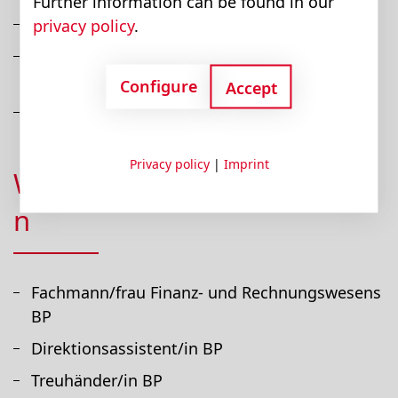
Further information can be found in our
Berufsschule in Zug
privacy policy
.
Berufsmatura ist in Absprache
berufsbegleitend möglich
Configure
Accept
Lehrabschlussprüfung
Privacy policy
|
Imprint
Weiterbildungsmöglichkeite
n
Fachmann/frau Finanz- und Rechnungswesens
BP
Direktionsassistent/in BP
Treuhänder/in BP