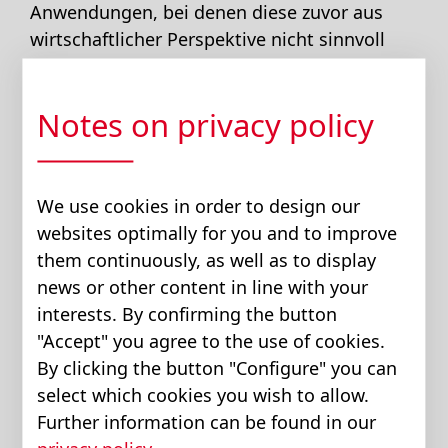
Anwendungen, bei denen diese zuvor aus
wirtschaftlicher Perspektive nicht sinnvoll
war.
Notes on privacy policy
Die On-Board-Elektronik sorgt dafür, dass
sich das lineare Getriebe für den
Maschinenbauer einfach ansteuern lässt. Die
Vorgabe von Motion-Control-Signalen erfolgt
We use cookies in order to design our
z. B. mittels CAN-Bus, die Software setzt die
websites optimally for you and to improve
Signale in die gewünschte Bewegung um.
them continuously, as well as to display
Der Anwender muss sich nicht im Detail mit
news or other content in line with your
den Eigenschaften der Hydraulik
interests. By confirming the button
beschäftigen. Er kann sich ganz auf die
"Accept" you agree to the use of cookies.
Funktion seiner Anwendung konzentrieren.
By clicking the button "Configure" you can
Der hydraulische Linearantrieb lässt sich also
select which cookies you wish to allow.
so einfach wie jeder E-Antrieb ins System
Further information can be found in our
integrieren.