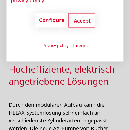
privacy policy
.
Lesen Sie hier das Interview mit Dierk
Configure
Accept
Peitsmeyer, Produktportfolio-Manager bei
Bucher Hydraulics zum Thema
„Warum
brauchen wir mehr Effizienz in der
Hydraulik?"
Privacy policy
|
Imprint
Hocheffiziente, elektrisch
angetriebene Lösungen
Durch den modularen Aufbau kann die
HELAX-Systemlösung sehr einfach an
verschiedenste Zylinderarten angepasst
werden. Die neue AX-Pumpe von Bucher